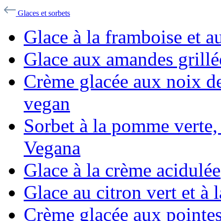
Glaces et sorbets
Glace à la framboise et a
Glace aux amandes grillé
Crème glacée aux noix de 
vegan
Sorbet à la pomme verte,
Vegana
Glace à la crème acidulée
Glace au citron vert et à 
Crème glacée aux pointes