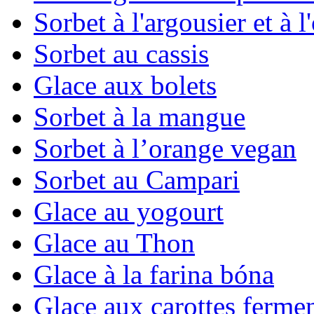
Sorbet à l'argousier et à l
Sorbet au cassis
Glace aux bolets
Sorbet à la mangue
Sorbet à l’orange vegan
Sorbet au Campari
Glace au yogourt
Glace au Thon
Glace à la farina bóna
Glace aux carottes ferme