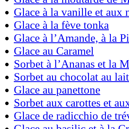
Glace à la vanille et aux
Glace à la fève tonka
Glace à l’Amande, à la P
Glace au Caramel
Sorbet à l’Ananas et la
Sorbet au chocolat au lait
Glace au panettone
Sorbet aux carottes et a
Glace de radicchio de tré
Glace au basilic et à la 