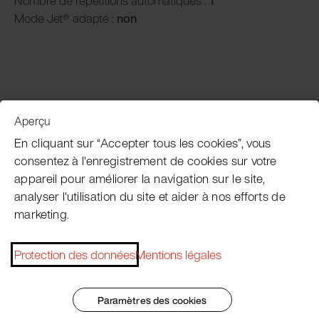
Nombre de répétitions automatiques :
1
Mode Jet® adapté :
non
Aperçu
Service clientèle
En cliquant sur “Accepter tous les cookies”, vous
consentez à l'enregistrement de cookies sur votre
appareil pour améliorer la navigation sur le site,
Subscribe Pacojet Newsletter
analyser l'utilisation du site et aider à nos efforts de
marketing.
Would you like to be regularly updated on news, event
dates, recipes, tips and tricks?
Protection des données
Mentions légales
Subscribe now
Paramètres des cookies