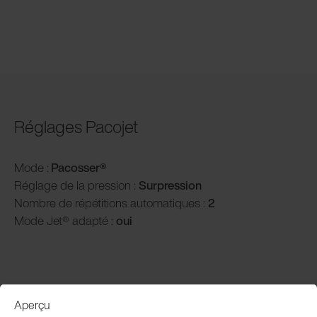
Réglages Pacojet
Mode :
Pacosser®
Réglage de la pression :
Surpression
Nombre de répétitions automatiques :
2
Mode Jet® adapté :
oui
Aperçu