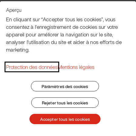
Aperçu
Service clientèle
En cliquant sur “Accepter tous les cookies”, vous
consentez à l'enregistrement de cookies sur votre
appareil pour améliorer la navigation sur le site,
Subscribe Pacojet Newsletter
analyser l'utilisation du site et aider à nos efforts de
marketing.
Would you like to be regularly updated on news, event
dates, recipes, tips and tricks?
Protection des données
Mentions légales
Subscribe now
Paramètres des cookies
Rejeter tous les cookies
Impressum
Conditions Générales
Protection des données
Patent Marking
Accepter tous les cookies
© 2026 Pacojet International AG