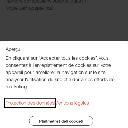
Nombre de répétitions automatiques :
1
Mode Jet® adapté :
oui
Aperçu
Service clientèle
En cliquant sur “Accepter tous les cookies”, vous
consentez à l'enregistrement de cookies sur votre
appareil pour améliorer la navigation sur le site,
Subscribe Pacojet Newsletter
analyser l'utilisation du site et aider à nos efforts de
marketing.
Would you like to be regularly updated on news, event
dates, recipes, tips and tricks?
Protection des données
Mentions légales
Subscribe now
Paramètres des cookies