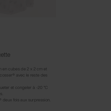
cette
on en cubes de 2 x 2 cm et
acosser® avec le reste des
queter et congeler à -20 °C
s.
® deux fois aux surpression.