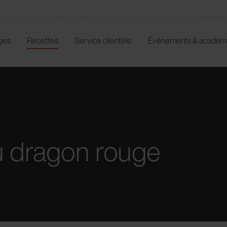
ges
Recettes
Service clientèle
Événements & académ
du dragon rouge