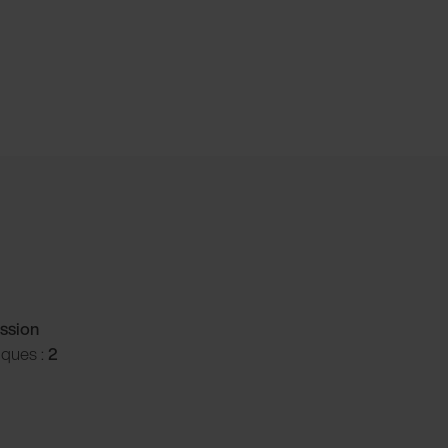
ssion
iques :
2