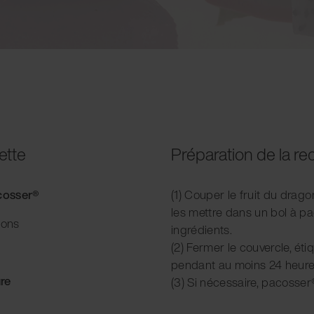
ette
Préparation de la re
acosser®
(1) Couper le fruit du drag
les mettre dans un bol à p
ions
ingrédients.
(2) Fermer le couvercle, éti
pendant au moins 24 heure
re
(3) Si nécessaire, pacosser