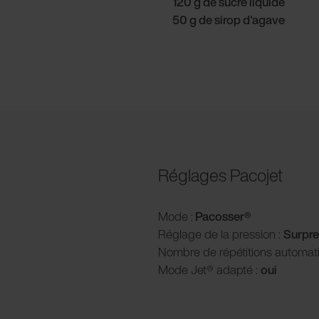
120 g de sucre liquide
50 g de sirop d'agave
Réglages Pacojet
Mode :
Pacosser®
Réglage de la pression :
S
urpre
Nombre de répétitions automat
Mode Jet® adapté :
oui