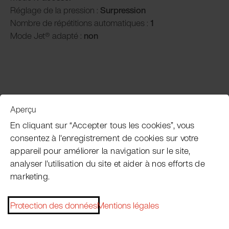
Réglage de la pression :
Surpression
Nombre de répétitions automatiques :
1
Mode Jet® adapté :
non
Aperçu
Service clientèle
En cliquant sur “Accepter tous les cookies”, vous
consentez à l'enregistrement de cookies sur votre
appareil pour améliorer la navigation sur le site,
Subscribe Pacojet Newsletter
analyser l'utilisation du site et aider à nos efforts de
marketing.
Would you like to be regularly updated on news, event
dates, recipes, tips and tricks?
Protection des données
Mentions légales
Subscribe now