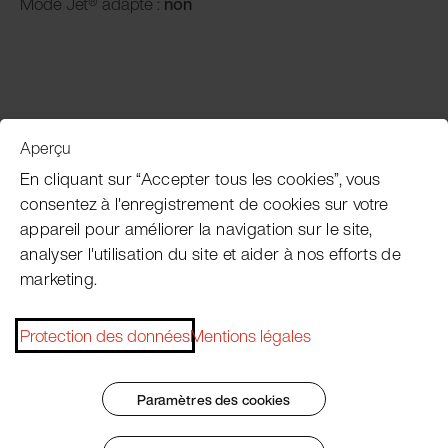
Mode Jet® adapté :
non
Aperçu
Service clientèle
En cliquant sur “Accepter tous les cookies”, vous
consentez à l'enregistrement de cookies sur votre
appareil pour améliorer la navigation sur le site,
Subscribe Pacojet Newsletter
analyser l'utilisation du site et aider à nos efforts de
marketing.
Would you like to be regularly updated on news, event
dates, recipes, tips and tricks?
Protection des données
Mentions légales
Subscribe now
Paramètres des cookies