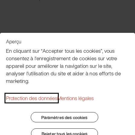
Aperçu
Service clientèle
En cliquant sur “Accepter tous les cookies”, vous
consentez à l'enregistrement de cookies sur votre
appareil pour améliorer la navigation sur le site,
Subscribe Pacojet Newsletter
analyser l'utilisation du site et aider à nos efforts de
marketing.
Would you like to be regularly updated on news, event
dates, recipes, tips and tricks?
Protection des données
Mentions légales
Subscribe now
Paramètres des cookies
Rejeter tous les cookies
Impressum
Conditions Générales
Protection des données