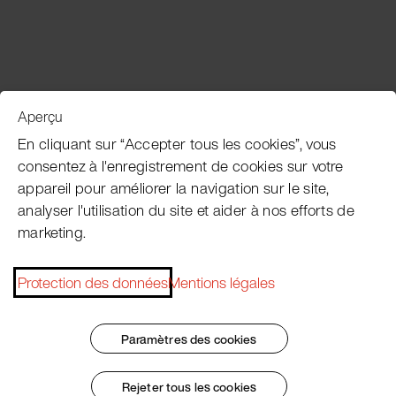
Aperçu
Service clientèle
En cliquant sur “Accepter tous les cookies”, vous
consentez à l'enregistrement de cookies sur votre
appareil pour améliorer la navigation sur le site,
Subscribe Pacojet Newsletter
analyser l'utilisation du site et aider à nos efforts de
marketing.
Would you like to be regularly updated on news, event
dates, recipes, tips and tricks?
Protection des données
Mentions légales
Subscribe now
Paramètres des cookies
Rejeter tous les cookies
Impressum
Conditions Générales
Protection des données