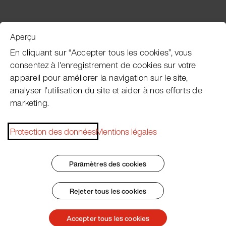
Aperçu
Service clientèle
En cliquant sur “Accepter tous les cookies”, vous
consentez à l'enregistrement de cookies sur votre
appareil pour améliorer la navigation sur le site,
Subscribe Pacojet Newsletter
analyser l'utilisation du site et aider à nos efforts de
marketing.
Would you like to be regularly updated on news, event
dates, recipes, tips and tricks?
Protection des données
Mentions légales
Subscribe now
Paramètres des cookies
Rejeter tous les cookies
Impressum
Conditions Générales
Protection des données
Patent Marking
Accepter tous les cookies