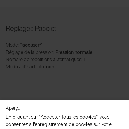
Réglages Pacojet
Mode:
Pacosser®
Réglage de la pression:
P
ression normale
Nombre de répétitions automatiques: 1
Mode Jet® adapté:
non
Aperçu
Service clientèle
En cliquant sur “Accepter tous les cookies”, vous
consentez à l'enregistrement de cookies sur votre