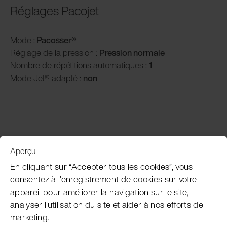
Réglages Pacojet
Mode :
Pacosser®
Réglage de la pression :
P
ression normale
Nombre de répétitions automatiques :
1
Mode Jet® adapté :
non
Aperçu
Service clientèle
En cliquant sur “Accepter tous les cookies”, vous
consentez à l'enregistrement de cookies sur votre
appareil pour améliorer la navigation sur le site,
Subscribe Pacojet Newsletter
analyser l'utilisation du site et aider à nos efforts de
marketing.
Would you like to be regularly updated on news, event