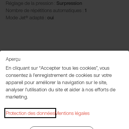
Réglage de la pression :
Surpression
Nombre de répétitions automatiques :
1
Mode Jet® adapté :
oui
Aperçu
Service clientèle
En cliquant sur “Accepter tous les cookies”, vous
consentez à l'enregistrement de cookies sur votre
appareil pour améliorer la navigation sur le site,
Subscribe Pacojet Newsletter
analyser l'utilisation du site et aider à nos efforts de
marketing.
Would you like to be regularly updated on news, event
dates, recipes, tips and tricks?
Protection des données
Mentions légales
Subscribe now