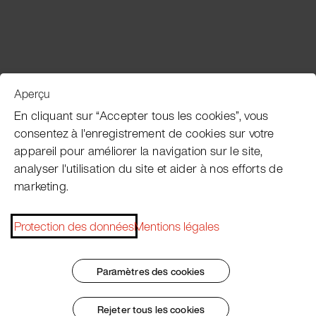
Aperçu
Service clientèle
En cliquant sur “Accepter tous les cookies”, vous
consentez à l'enregistrement de cookies sur votre
appareil pour améliorer la navigation sur le site,
Subscribe Pacojet Newsletter
analyser l'utilisation du site et aider à nos efforts de
marketing.
Would you like to be regularly updated on news, event
dates, recipes, tips and tricks?
Protection des données
Mentions légales
Subscribe now
Paramètres des cookies
Rejeter tous les cookies
Impressum
Conditions Générales
Protection des données