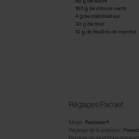
60 g de sucre
160 g de citrons verts
4 g de stabilisateur
30 g de miel
10 g de feuilles de menthe
Réglages Pacojet
Mode :
Pacosser®
Réglage de la pression :
P
ress
Nombre de répétitions automati