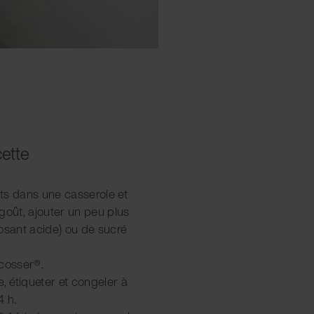
cette
nts dans une casserole et
e goût, ajouter un peu plus
posant acide) ou de sucré
acosser®.
, étiqueter et congeler à
4 h.