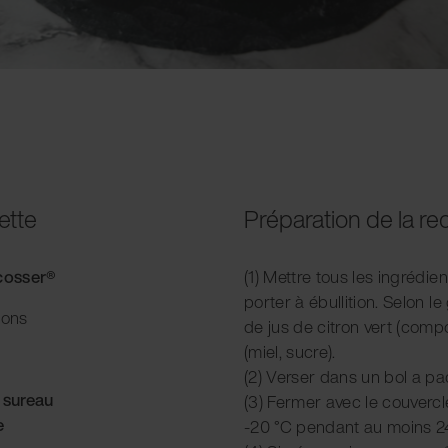
ette
Préparation de la re
acosser®
(1) Mettre tous les ingrédie
porter à ébullition. Selon l
ions
de jus de citron vert (com
(miel, sucre).
(2) Verser dans un bol a p
e sureau
(3) Fermer avec le couvercle
e
-20 °C pendant au moins 2