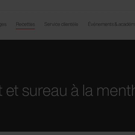
ges
Recettes
Service clientèle
Événements & académ
t et sureau à la ment