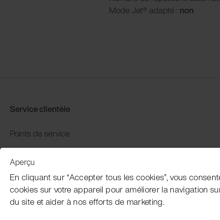
Mode Jet® adapté :
non
Service clientèle
Points de service
Distributors
Aperçu
Garantie et retour
En cliquant sur “Accepter tous les cookies”, vous consent
Paiement et expédition
cookies sur votre appareil pour améliorer la navigation sur l
du site et aider à nos efforts de marketing.