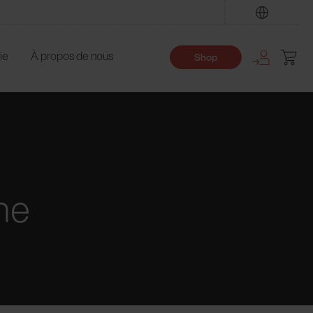
Trouver
ie
À propos de nous
Shop
he