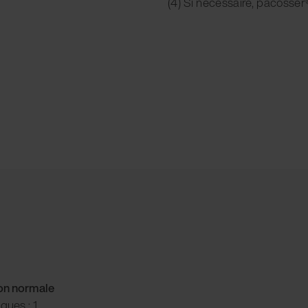
(4) Si nécessaire, pacosser®
ion normale
ques : 1