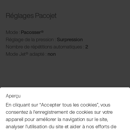
Réglages Pacojet
Mode :
Pacosser®
Réglage de la pression :
Surpression
Nombre de répétitions automatiques :
2
Mode Jet® adapté :
non
Aperçu
Service clientèle
En cliquant sur “Accepter tous les cookies”, vous
consentez à l'enregistrement de cookies sur votre
appareil pour améliorer la navigation sur le site,
Subscribe Pacojet Newsletter
analyser l'utilisation du site et aider à nos efforts de