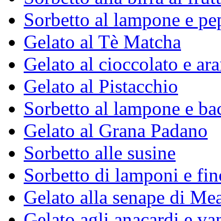
Sorbetto al lampone e pe
Gelato al Tè Matcha
Gelato al cioccolato e ar
Gelato al Pistacchio
Sorbetto al lampone e bac
Gelato al Grana Padano
Sorbetto alle susine
Sorbetto di lamponi e fi
Gelato alla senape di Me
Gelato agli anacardi e va