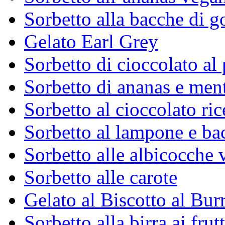
Sorbetto alla bacche di g
Gelato Earl Grey
Sorbetto di cioccolato a
Sorbetto di ananas e men
Sorbetto al cioccolato ri
Sorbetto al lampone e ba
Sorbetto alle albicocche
Sorbetto alle carote
Gelato al Biscotto al Bur
Sorbetto alla birra ai frut