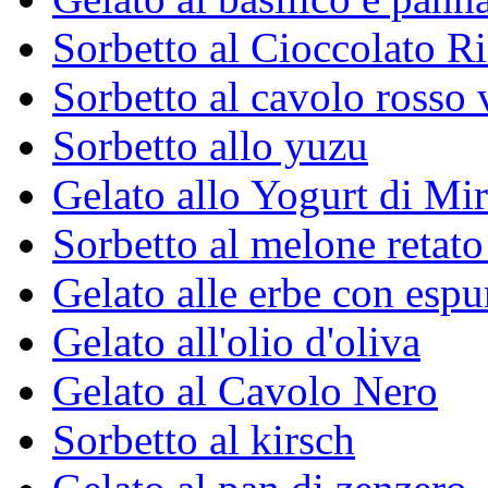
Sorbetto al Cioccolato R
Sorbetto al cavolo rosso
Sorbetto allo yuzu
Gelato allo Yogurt di Mir
Sorbetto al melone retato
Gelato alle erbe con espu
Gelato all'olio d'oliva
Gelato al Cavolo Nero
Sorbetto al kirsch