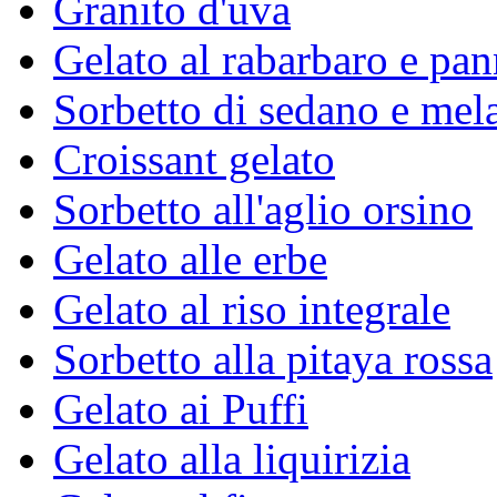
Granito d'uva
Gelato al rabarbaro e pan
Sorbetto di sedano e mel
Croissant gelato
Sorbetto all'aglio orsino
Gelato alle erbe
Gelato al riso integrale
Sorbetto alla pitaya rossa
Gelato ai Puffi
Gelato alla liquirizia