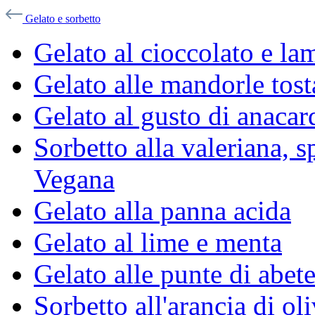
Gelato e sorbetto
Gelato al cioccolato e la
Gelato alle mandorle tost
Gelato al gusto di anacar
Sorbetto alla valeriana, s
Vegana
Gelato alla panna acida
Gelato al lime e menta
Gelato alle punte di abet
Sorbetto all'arancia di ol