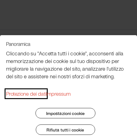
Customer Service
Panoramica
Cliccando su "Accetta tutti i cookie", acconsenti alla
memorizzazione dei cookie sul tuo dispositivo per
Subscribe Pacojet Newsletter
migliorare la navigazione del sito, analizzare l'utilizzo
del sito e assistere nei nostri sforzi di marketing.
Would you like to be regularly updated on news, event
dates, recipes, tips and tricks?
Protezione dei dati
Impressum
Subscribe now
Impostazioni cookie
Rifiuta tutti i cookie
Impronta
Termini e condizioni generali
Protezione dei dati