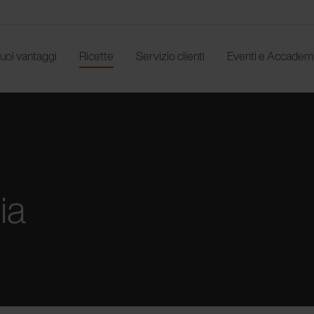
 tuoi vantaggi
Ricette
Servizio clienti
Eventi e Accadem
ia