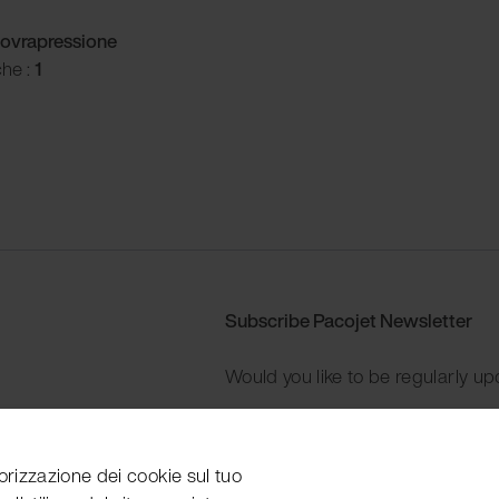
ovrapressione
che :
1
Subscribe Pacojet Newsletter
Would you like to be regularly up
Subscribe now
orizzazione dei cookie sul tuo