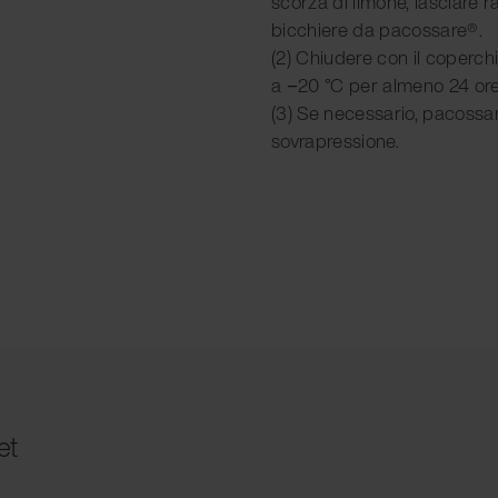
scorza di limone, lasciare r
bicchiere da pacossare®.
(2) Chiudere con il coperch
a −20 °C per almeno 24 ore
(3) Se necessario, pacossa
sovrapressione.
et