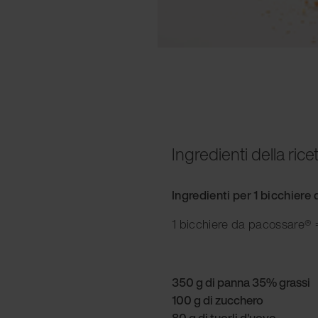
Ingredienti della rice
Ingredienti per 1 bicchier
1 bicchiere da pacossare® =
350 g di panna 35% grassi
100 g di zucchero
80 g di tuorli d'uovo