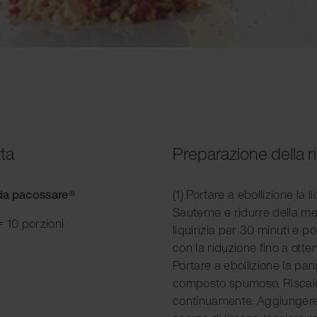
tta
Preparazione della r
e da pacossare®
(1) Portare a ebollizione la l
Sauterne e ridurre della me
 10 porzioni
liquirizia per 30 minuti e poi 
con la riduzione fino a ot
Portare a ebollizione la pa
composto spumoso. Riscal
continuamente. Aggiungere 