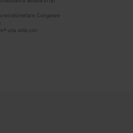
affreddare e versare in un
io ed etichettare. Congelare
.
re® una volta con