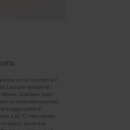
icetta
iquirizia con lo zucchero e il
tà. Lasciare riposare la
filtrarla. Sbattere i tuorli
tenere un composto spumoso.
nna e aggiungerla al
dare a 82 °C mescolando
lo yogurt, succo e la