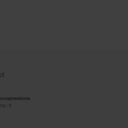
et
ovrapressione
che :
1