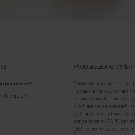
tta
Preparazione della r
e da pacossare®
(1) Miscelare il succo di ma
limone finché lo zucchero non
 10 porzioni
l’ananas a dadini, incluso il 
bicchiere da pacossare® insie
(2) Chiudere con il coperchio
congelatore a −20 °C per al
(3) All’occorrenza pacossare