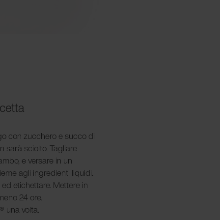
icetta
ngo con zucchero e succo di
 sarà sciolto. Tagliare
gambo, e versare in un
me agli ingredienti liquidi.
 ed etichettare. Mettere in
meno 24 ore.
® una volta.