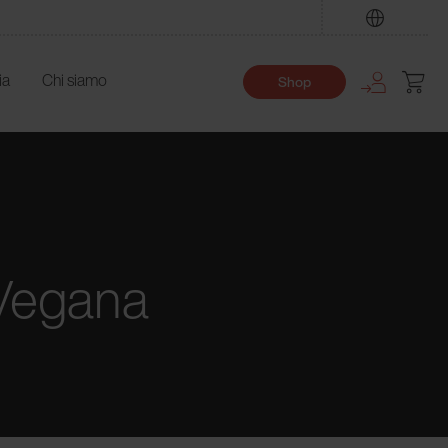
Trova
ia
Chi siamo
Shop
 Vegana