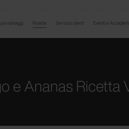
 tuoi vantaggi
Ricette
Servizio clienti
Eventi e Accadem
go e Ananas Ricetta