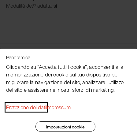
Modalità
Jet® adatta:
sì
Customer Service
Panoramica
Cliccando su "Accetta tutti i cookie", acconsenti alla
memorizzazione dei cookie sul tuo dispositivo per
Subscribe Pacojet Newsletter
migliorare la navigazione del sito, analizzare l'utilizzo
del sito e assistere nei nostri sforzi di marketing.
Would you like to be regularly updated on news, event
dates, recipes, tips and tricks?
Protezione dei dati
Impressum
Subscribe now
Impostazioni cookie