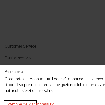
Customer Service
Punti di servizio
Distributors
Panoramica
Garanzia e restituzione
Cliccando su "Accetta tutti i cookie", acconsenti alla mem
Pagamento e spedizione
dispositivo per migliorare la navigazione del sito, analizzare
nei nostri sforzi di marketing.
Protezione dei dati
Impressum