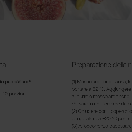
tta
Preparazione della r
e da pacossare®
(1) Mescolare bene panna, lat
portare a 82 °C. Aggiungere il
 10 porzioni
al burro e mescolare finché i
Versare in un bicchiere da 
(2) Chiudere con il coperchio
congelatore a −20 °C per al
(3) All’occorrenza pacossare