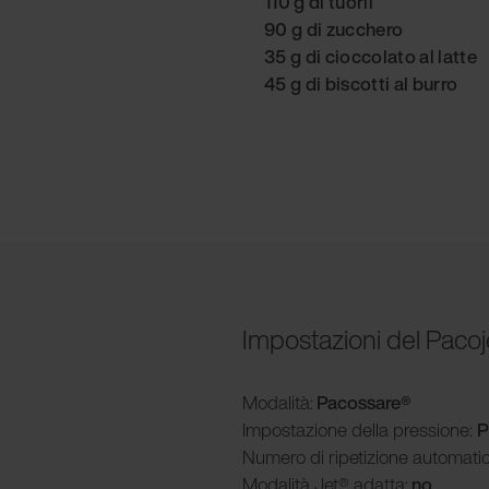
110 g di tuorli
90 g di zucchero
35 g di cioccolato al latte
45 g di biscotti al burro
Impostazioni del Pacoj
Modalità
:
Pacossare®
Impostazione della pressione:
P
Numero di ripetizione automati
Modalità
Jet® adatta:
no