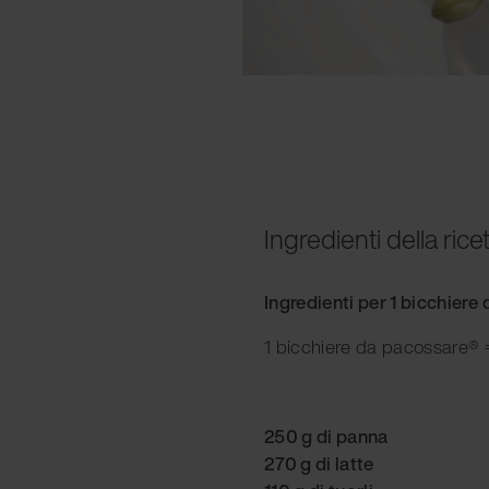
Ingredienti della rice
Ingredienti per 1 bicchier
1 bicchiere da pacossare® =
250 g di panna
270 g di latte