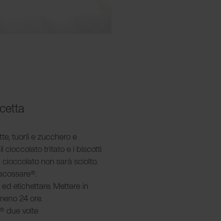
icetta
te, tuorli e zucchero e
 cioccolato tritato e i biscotti
l cioccolato non sarà sciolto.
pacossare®.
 ed etichettare. Mettere in
meno 24 ore.
® due volte