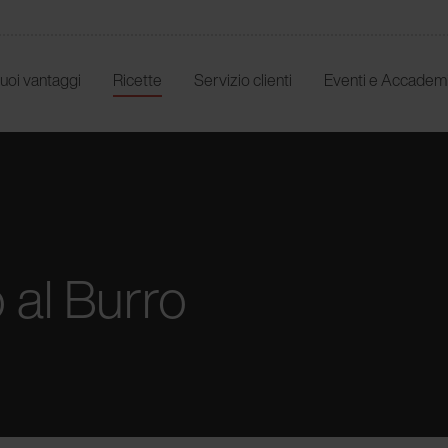
 tuoi vantaggi
Ricette
Servizio clienti
Eventi e Accadem
 al Burro