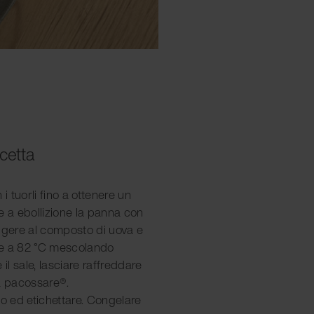
icetta
i tuorli fino a ottenere un
 a ebollizione la panna con
iungere al composto di uova e
re a 82 °C mescolando
l sale, lasciare raffreddare
da pacossare®.
io ed etichettare. Congelare