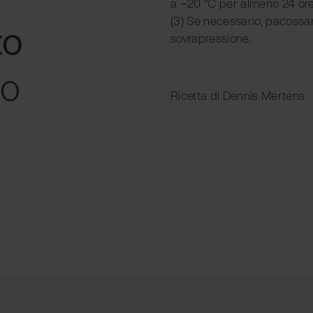
a −20 °C per almeno 24 ore
(3) Se necessario, pacossa
to
sovrapressione.
to
Ricetta di Dennis Mertens