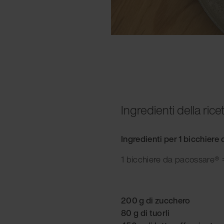
Ingredienti della rice
Ingredienti per 1 bicchier
1 bicchiere da pacossare® =
200 g di zucchero
80 g di tuorli