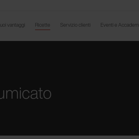
 tuoi vantaggi
Ricette
Servizio clienti
Eventi e Accadem
fumicato