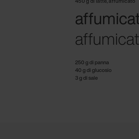
450 g di latte, affumicato
affumica
affumica
250 g di panna
40 g di glucosio
3 g di sale