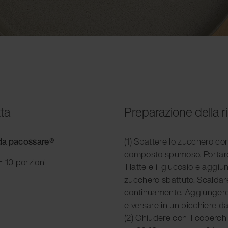
tta
Preparazione della r
e da pacossare®
(1) Sbattere lo zucchero con 
composto spumoso. Portare
 10 porzioni
il latte e il glucosio e agg
zucchero sbattuto. Scalda
continuamente. Aggiungere i
e versare in un bicchiere 
(2) Chiudere con il coperch