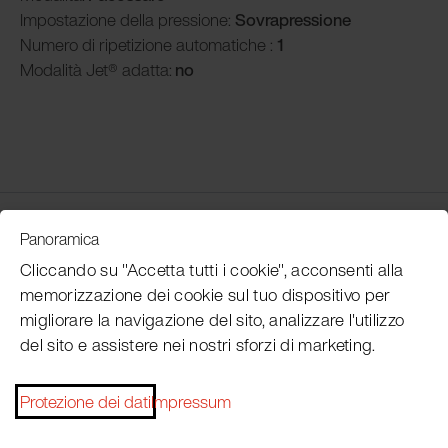
Impostazione della pressione:
Sovrapressione
Numero di ripetizione automatiche :
1
Modalità
Jet® adatta:
no
Customer Service
Panoramica
Cliccando su "Accetta tutti i cookie", acconsenti alla
memorizzazione dei cookie sul tuo dispositivo per
Subscribe Pacojet Newsletter
migliorare la navigazione del sito, analizzare l'utilizzo
del sito e assistere nei nostri sforzi di marketing.
Would you like to be regularly updated on news, event
dates, recipes, tips and tricks?
Protezione dei dati
Impressum
Subscribe now