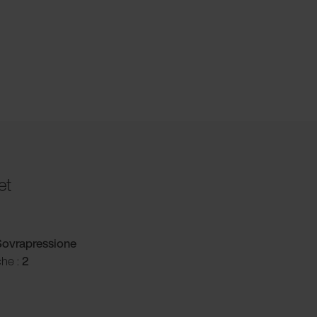
et
ovrapressione
che :
2