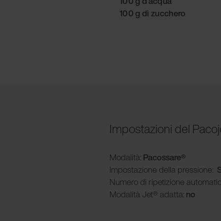
100 g d’acqua
100 g di zucchero
Impostazioni del Pacoj
Modalità
:
Pacossare
®
Impostazione della pressione:
S
Numero di ripetizione automati
Modalità
Jet® adatta:
no