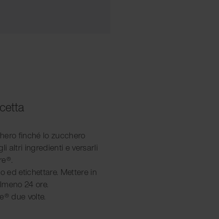
icetta
hero finché lo zucchero
li altri ingredienti e versarli
re®.
o ed etichettare. Mettere in
lmeno 24 ore.
e® due volte.