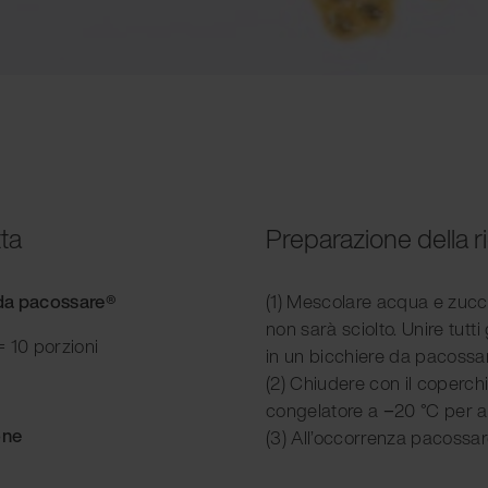
tta
Preparazione della r
 da pacossare
®
(1) Mescolare acqua e zucc
non sarà sciolto. Unire tutti g
 10 porzioni
in un bicchiere da pacossa
(2) Chiudere con il coperchi
congelatore a −20 °C per a
one
(3) All’occorrenza pacossar