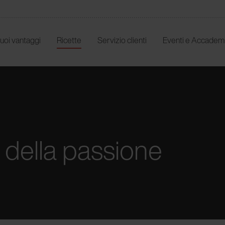
 tuoi vantaggi
Ricette
Servizio clienti
Eventi e Accadem
o della passione