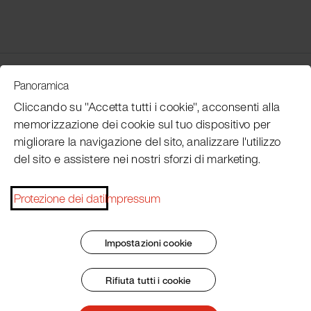
Customer Service
Panoramica
Cliccando su "Accetta tutti i cookie", acconsenti alla
memorizzazione dei cookie sul tuo dispositivo per
Subscribe Pacojet Newsletter
migliorare la navigazione del sito, analizzare l'utilizzo
del sito e assistere nei nostri sforzi di marketing.
Would you like to be regularly updated on news, event
dates, recipes, tips and tricks?
Protezione dei dati
Impressum
Subscribe now
Impostazioni cookie
Rifiuta tutti i cookie
Impronta
Termini e condizioni generali
Protezione dei dati
Patent Marking