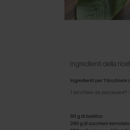
Ingredienti della rice
Ingredienti per 1 bicchier
1 bicchiere da pacossare® =
60 g di basilico
240 g di zucchero semolato