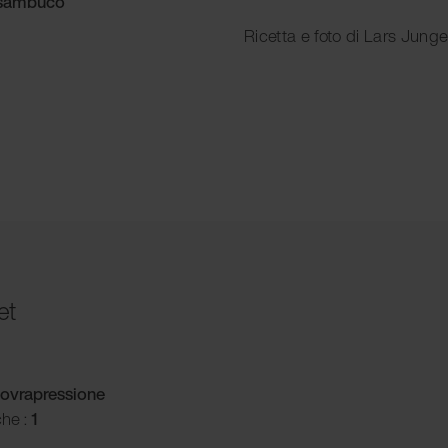
i sambuco
Ricetta e foto di Lars Jun
et
ovrapressione
che :
1