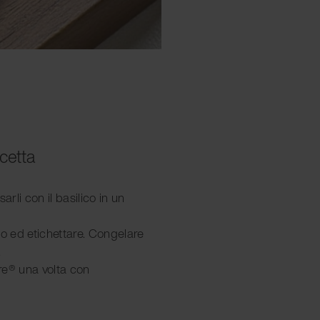
icetta
ersarli con il basilico in un
io ed etichettare. Congelare
.
re® una volta con