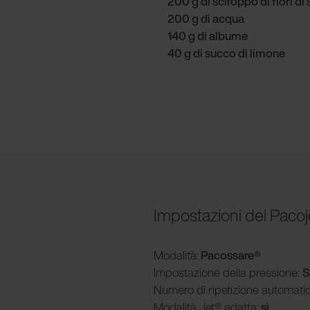
200 g di sciroppo di fiori d
200 g di acqua
140 g di albume
40 g di succo di limone
Impostazioni del Pacoj
Modalità
:
Pacossare®
Impostazione della pressione:
S
Numero di ripetizione automati
Modalità
Jet® adatta:
sì