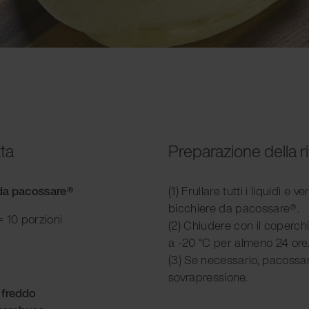
tta
Preparazione della r
e da pacossare®
(1) Frullare tutti i liquidi e v
bicchiere da pacossare®.
 10 porzioni
(2) Chiudere con il coperch
a -20 °C per almeno 24 ore
(3) Se necessario, pacossa
sovrapressione.
 freddo