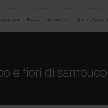
 tuoi vantaggi
Ricette
Servizio clienti
Eventi e Accadem
ico e fiori di sambuco