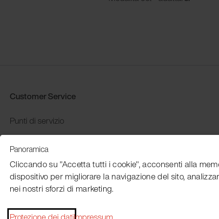
Customer Service
Punti di servizio
Distributors
Panoramica
Garanzia e restituzione
Cliccando su "Accetta tutti i cookie", acconsenti alla mem
Pagamento e spedizione
dispositivo per migliorare la navigazione del sito, analizzare
nei nostri sforzi di marketing.
Protezione dei dati
Impressum