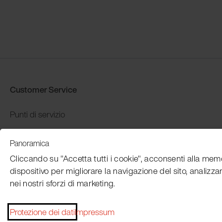
Customer Service
Punti di servizio
Distributors
Panoramica
Garanzia e restituzione
Cliccando su "Accetta tutti i cookie", acconsenti alla mem
Pagamento e spedizione
dispositivo per migliorare la navigazione del sito, analizzare
nei nostri sforzi di marketing.
Protezione dei dati
Impressum