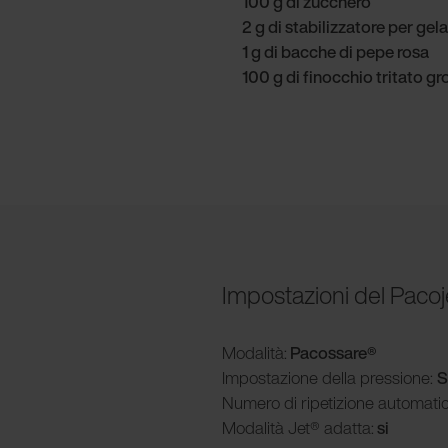
100 g di zucchero
2 g di stabilizzatore per gela
1 g di bacche di pepe rosa
100 g di finocchio tritato 
Impostazioni del Pacoj
Modalità
:
Pacossare®
Impostazione della pressione:
S
Numero di ripetizione automatic
Modalità
Jet® adatta:
si