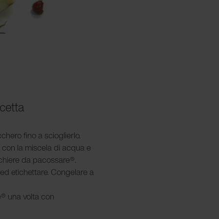
icetta
chero fino a scioglierlo.
ti con la miscela di acqua e
cchiere da pacossare®.
 ed etichettare. Congelare a
e® una volta con