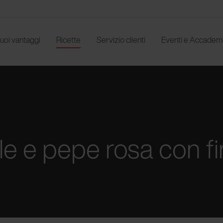
 tuoi vantaggi
Ricette
Servizio clienti
Eventi e Accadem
le e pepe rosa con f