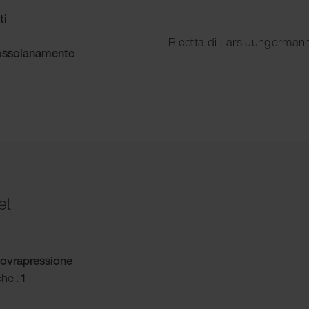
ti
Ricetta di Lars Jungerman
grossolanamente
et
ovrapressione
he :
1