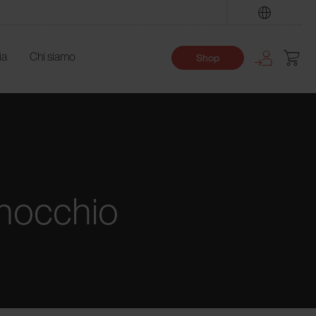
Trova
ia
Chi siamo
Shop
inocchio