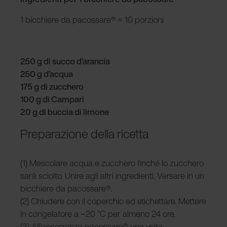
1 bicchiere da pacossare® = 10 porzioni
250 g di succo d’arancia
250 g d’acqua
175 g di zucchero
100 g di Campari
20 g di buccia di limone
Preparazione della ricetta
(1) Mescolare acqua e zucchero finché lo zucchero
sarà sciolto. Unire agli altri ingredienti. Versare in un
bicchiere da pacossare®.
(2) Chiudere con il coperchio ed etichettare. Mettere
in congelatore a −20 °C per almeno 24 ore.
(3) All’occorrenza pacossare® una volta.