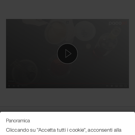
Customer Service
Panoramica
Cliccando su "Accetta tutti i cookie", acconsenti alla