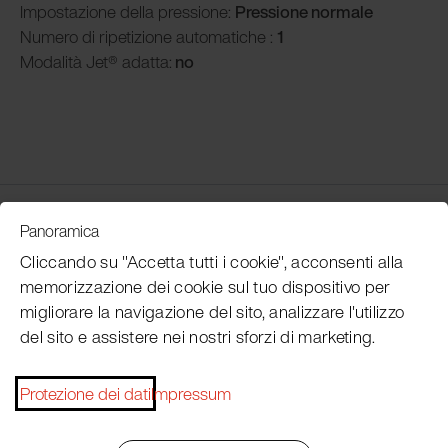
Impostazione della pressione:
Pressione normale
Numero di ripetizione automatiche :
1
Modalità
Jet® adatta:
no
Customer Service
Panoramica
Cliccando su "Accetta tutti i cookie", acconsenti alla
memorizzazione dei cookie sul tuo dispositivo per
Subscribe Pacojet Newsletter
migliorare la navigazione del sito, analizzare l'utilizzo
del sito e assistere nei nostri sforzi di marketing.
Would you like to be regularly updated on news, event
dates, recipes, tips and tricks?
Protezione dei dati
Impressum
Subscribe now