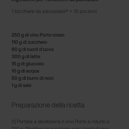
1 bicchiere da pacossare® = 10 porzioni
250 g di vino Porto rosso
110 g di zucchero
80 g di tuorli d'uovo
300 g di latte
15 g di glucosio
10 g di acqua
50 g di burro di noci
1 g di sale
Preparazione della ricetta
(1) Portare a ebollizione il vino Porto e ridurlo a
120 g. Sbattere lo zucchero con i tuorli d'uovo