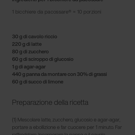
1 bicchiere da pacossare
®
= 10 porzioni
30 g di cavolo riccio
220 g di latte
80 g di zucchero
60 g di sciroppo di glucosio
1 g di agar-agar
440 g panna da montare con 30% di grassi
60 g di succo di limone
Preparazione della ricetta
(1) Mescolare latte, zucchero, glucosio e agar-agar,
portare a ebollizione e far cuocere per 1 minuto. Far
raffreddare. Incorporare la panna e il cavolo