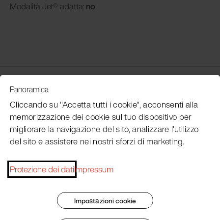
Modalità
Jet® adatta:
no
Customer Service
Panoramica
Cliccando su "Accetta tutti i cookie", acconsenti alla
memorizzazione dei cookie sul tuo dispositivo per
Subscribe Pacojet Newsletter
migliorare la navigazione del sito, analizzare l'utilizzo
del sito e assistere nei nostri sforzi di marketing.
Would you like to be regularly updated on news, event
dates, recipes, tips and tricks?
Protezione dei dati
Impressum
Subscribe now
Impostazioni cookie