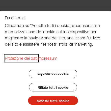
Customer Service
Panoramica
Cliccando su "Accetta tutti i cookie", acconsenti alla
memorizzazione dei cookie sul tuo dispositivo per
Subscribe Pacojet Newsletter
migliorare la navigazione del sito, analizzare l'utilizzo
del sito e assistere nei nostri sforzi di marketing.
Would you like to be regularly updated on news, event
dates, recipes, tips and tricks?
Protezione dei dati
Impressum
Subscribe now
Impostazioni cookie
Rifiuta tutti i cookie
Impronta
Termini e condizioni generali
Protezione dei dati
Patent Marking
Accetta tutti i cookie
© 2026 Pacojet International AG