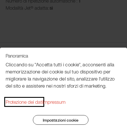
Numero di ripetizione automatiche :
1
Modalità
Jet® adatta:
sì
Customer Service
Panoramica
Cliccando su "Accetta tutti i cookie", acconsenti alla
memorizzazione dei cookie sul tuo dispositivo per
Subscribe Pacojet Newsletter
migliorare la navigazione del sito, analizzare l'utilizzo
del sito e assistere nei nostri sforzi di marketing.
Would you like to be regularly updated on news, event
dates, recipes, tips and tricks?
Protezione dei dati
Impressum
Subscribe now
Impostazioni cookie