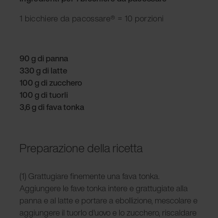
1 bicchiere da pacossare
®
= 10 porzioni
90 g di panna
330 g di latte
100 g di zucchero
100 g di tuorli
3,6 g di fava tonka
Preparazione della ricetta
(1) Grattugiare finemente una fava tonka.
Aggiungere le fave tonka intere e grattugiate alla
panna e al latte e portare a ebollizione, mescolare e
aggiungere il tuorlo d'uovo e lo zucchero, riscaldare