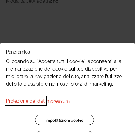
Modalità
Jet® adatta:
no
Customer Service
Panoramica
Cliccando su "Accetta tutti i cookie", acconsenti alla
memorizzazione dei cookie sul tuo dispositivo per
Subscribe Pacojet Newsletter
migliorare la navigazione del sito, analizzare l'utilizzo
del sito e assistere nei nostri sforzi di marketing.
Would you like to be regularly updated on news, event
dates, recipes, tips and tricks?
Protezione dei dati
Impressum
Subscribe now
Impostazioni cookie