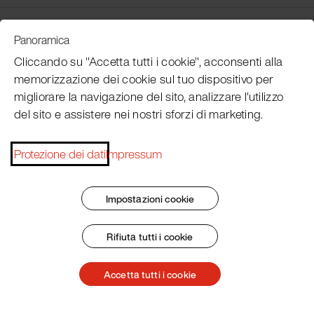
Customer Service
Panoramica
Cliccando su "Accetta tutti i cookie", acconsenti alla
memorizzazione dei cookie sul tuo dispositivo per
Subscribe Pacojet Newsletter
migliorare la navigazione del sito, analizzare l'utilizzo
del sito e assistere nei nostri sforzi di marketing.
Would you like to be regularly updated on news, event
dates, recipes, tips and tricks?
Protezione dei dati
Impressum
Subscribe now
Impostazioni cookie
Rifiuta tutti i cookie
Impronta
Termini e condizioni generali
Protezione dei dati
Patent Marking
Accetta tutti i cookie
© 2026 Pacojet International AG