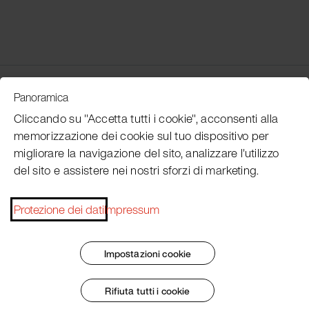
Customer Service
Panoramica
Cliccando su "Accetta tutti i cookie", acconsenti alla
memorizzazione dei cookie sul tuo dispositivo per
Subscribe Pacojet Newsletter
migliorare la navigazione del sito, analizzare l'utilizzo
del sito e assistere nei nostri sforzi di marketing.
Would you like to be regularly updated on news, event
dates, recipes, tips and tricks?
Protezione dei dati
Impressum
Subscribe now
Impostazioni cookie
Rifiuta tutti i cookie
Impronta
Termini e condizioni generali
Protezione dei dati