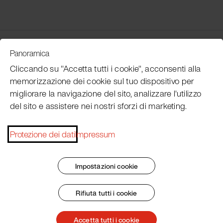
Customer Service
Panoramica
Cliccando su "Accetta tutti i cookie", acconsenti alla
memorizzazione dei cookie sul tuo dispositivo per
Subscribe Pacojet Newsletter
migliorare la navigazione del sito, analizzare l'utilizzo
del sito e assistere nei nostri sforzi di marketing.
Would you like to be regularly updated on news, event
dates, recipes, tips and tricks?
Protezione dei dati
Impressum
Subscribe now
Impostazioni cookie
Rifiuta tutti i cookie
Impronta
Termini e condizioni generali
Protezione dei dati
Patent Marking
Accetta tutti i cookie