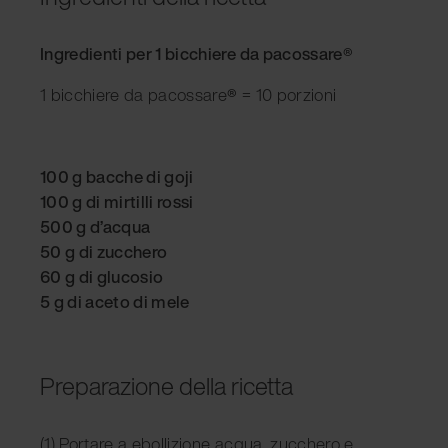
Ingredienti per 1 bicchiere da pacossare
®
1 bicchiere da pacossare
®
= 10 porzioni
100 g bacche di goji
100 g di mirtilli rossi
500 g d’acqua
50 g di zucchero
60 g di glucosio
5 g di aceto di mele
Preparazione della ricetta
(1) Portare a ebollizione acqua, zucchero e