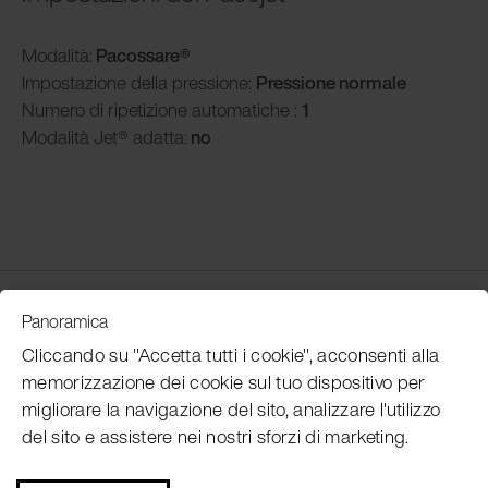
Modalità
:
Pacossare
®
Impostazione della pressione:
Pressione normale
Numero di ripetizione automatiche :
1
Modalità
Jet® adatta:
no
Customer Service
Panoramica
Cliccando su "Accetta tutti i cookie", acconsenti alla
memorizzazione dei cookie sul tuo dispositivo per
Subscribe Pacojet Newsletter
migliorare la navigazione del sito, analizzare l'utilizzo
del sito e assistere nei nostri sforzi di marketing.
Would you like to be regularly updated on news, event
dates, recipes, tips and tricks?