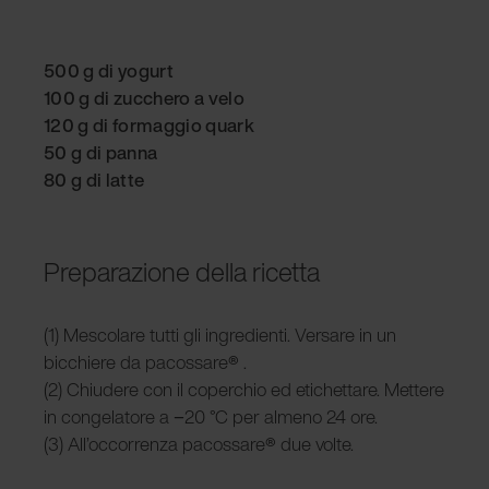
500 g di yogurt
100 g di zucchero a velo
120 g di formaggio quark
50 g di panna
80 g di latte
Preparazione della ricetta
(1) Mescolare tutti gli ingredienti. Versare in un
bicchiere da pacossare
®
.
(2) Chiudere con il coperchio ed etichettare. Mettere
in congelatore a −20 °C per almeno 24 ore.
(3) All’occorrenza pacossare
®
due volte.