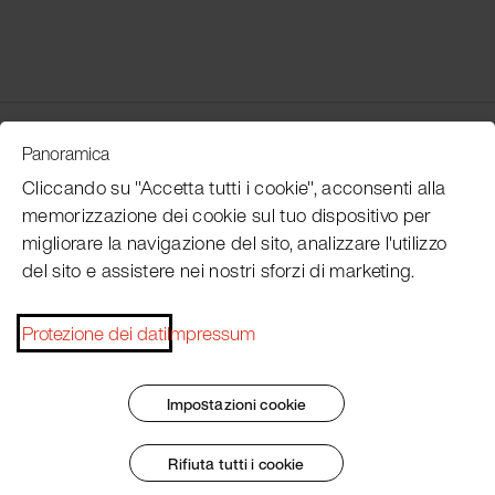
Customer Service
Panoramica
Cliccando su "Accetta tutti i cookie", acconsenti alla
memorizzazione dei cookie sul tuo dispositivo per
Subscribe Pacojet Newsletter
migliorare la navigazione del sito, analizzare l'utilizzo
del sito e assistere nei nostri sforzi di marketing.
Would you like to be regularly updated on news, event
dates, recipes, tips and tricks?
Protezione dei dati
Impressum
Subscribe now
Impostazioni cookie
Rifiuta tutti i cookie
Impronta
Termini e condizioni generali
Protezione dei dati