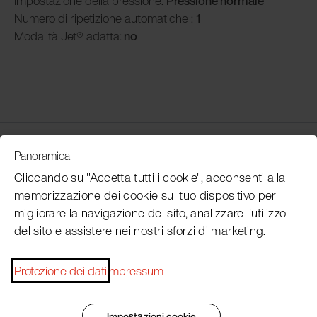
Impostazione della pressione:
Pressione normale
Numero di ripetizione automatiche :
1
Modalità
Jet® adatta:
no
Customer Service
Panoramica
Cliccando su "Accetta tutti i cookie", acconsenti alla
memorizzazione dei cookie sul tuo dispositivo per
Subscribe Pacojet Newsletter
migliorare la navigazione del sito, analizzare l'utilizzo
del sito e assistere nei nostri sforzi di marketing.
Would you like to be regularly updated on news, event
dates, recipes, tips and tricks?
Protezione dei dati
Impressum
Subscribe now
Impostazioni cookie