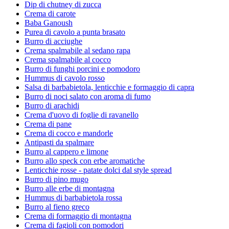
Dip di chutney di zucca
Crema di carote
Baba Ganoush
Purea di cavolo a punta brasato
Burro di acciughe
Crema spalmabile al sedano rapa
Crema spalmabile al cocco
Burro di funghi porcini e pomodoro
Hummus di cavolo rosso
Salsa di barbabietola, lenticchie e formaggio di capra
Burro di noci salato con aroma di fumo
Burro di arachidi
Crema d'uovo di foglie di ravanello
Crema di pane
Crema di cocco e mandorle
Antipasti da spalmare
Burro al cappero e limone
Burro allo speck con erbe aromatiche
Lenticchie rosse - patate dolci dal style spread
Burro di pino mugo
Burro alle erbe di montagna
Hummus di barbabietola rossa
Burro al fieno greco
Crema di formaggio di montagna
Crema di fagioli con pomodori