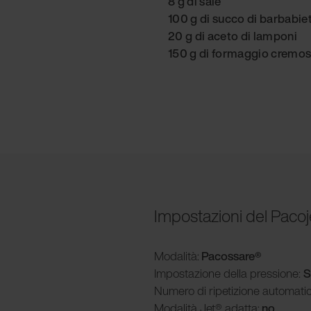
8 g di sale
100 g di succo di barbabie
20 g di aceto di lamponi
150 g di formaggio cremos
Impostazioni del Pacoj
Modalità
:
Pacossare®
Impostazione della pressione:
S
Numero di ripetizione automati
Modalità
Jet® adatta:
no