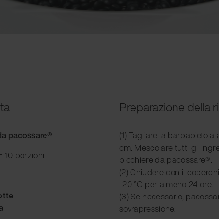
tta
Preparazione della r
e da pacossare®
(1) Tagliare la barbabietola 
cm. Mescolare tutti gli ingre
 10 porzioni
bicchiere da pacossare®.
(2) Chiudere con il coperchi
-20 °C per almeno 24 ore.
otte
(3) Se necessario, pacossa
a
sovrapressione.