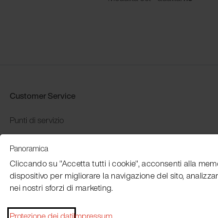
Customer Service
Punti di servizio
Distributors
Panoramica
Garanzia e restituzione
Cliccando su "Accetta tutti i cookie", acconsenti alla mem
Pagamento e spedizione
dispositivo per migliorare la navigazione del sito, analizzare
nei nostri sforzi di marketing.
Protezione dei dati
Impressum