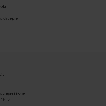
tola
o di capra
et
ovrapressione
che :
3