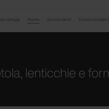
 tuoi vantaggi
Ricette
Servizio clienti
Eventi e Accadem
tola, lenticchie e fo