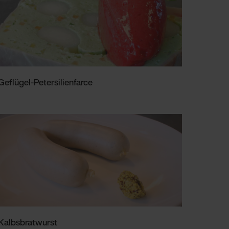
Geflügel-Petersilienfarce
Kalbsbratwurst