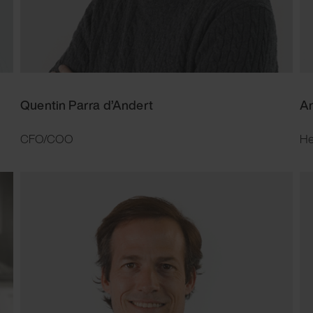
Quentin Parra d’Andert
A
CFO/COO
He