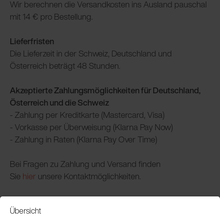
Wir berechnen die Versandkosten ins Ausland pauschal
mit 14 € pro Bestellung.
Lieferfristen
Die Lieferzeit in der Schweiz, Deutschland und
Österreich beträgt 48 Stunden.
Akzeptierte Zahlungsmöglichkeiten für Deutschland,
Österreich und die Schweiz
- Zahlung per Kreditkarte (Mastercard, Visa)
- Vorkasse per Überweisung (Klarna Pay Now)
- Zahlung in Raten (Klarna Pay Over Time)
Bei Fragen zu Zahlung und Versand finden
Sie
hier
unsere Kontaktmöglichkeiten.
Übersicht
Service