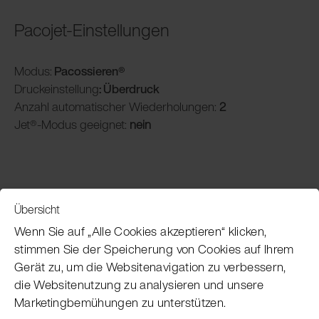
Pacojet-Einstellungen
Modus:
Pacossieren®
Druckeinstellung
: Überdruck
Anzahl automatischer Wiederholungen:
2
Jet®-Modus geeignet:
nein
Übersicht
Service
Wenn Sie auf „Alle Cookies akzeptieren“ klicken,
stimmen Sie der Speicherung von Cookies auf Ihrem
Gerät zu, um die Websitenavigation zu verbessern,
Pacojet Newsletter
die Websitenutzung zu analysieren und unsere
Marketingbemühungen zu unterstützen.
Möchten Sie regelmäßig über Neuigkeiten,