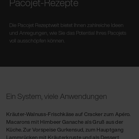
Pacojet-Rezepte
Die Pacojet Rezeptwelt bietet Ihnen zahlreiche Ideen
und Anregungen, wie Sie das Potential Ihres Pacojets
voll ausschöpfen können.
Ein System, viele Anwendungen
Kräuter-Walnuss-Frischkäse auf Cracker zum Apéro.
Macarons mit Himbeer Ganache als Gruß aus der
Küche. Zur Vorspeise Gurkensud, zum Hauptgang
Lammrücken mit Kräuterkruste und als Dessert