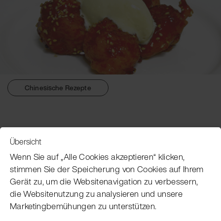
Chinesische Rezepte
Übersicht
Service
Wenn Sie auf „Alle Cookies akzeptieren“ klicken,
stimmen Sie der Speicherung von Cookies auf Ihrem
Gerät zu, um die Websitenavigation zu verbessern,
Pacojet Newsletter
die Websitenutzung zu analysieren und unsere
Marketingbemühungen zu unterstützen.
Möchten Sie regelmäßig über Neuigkeiten,